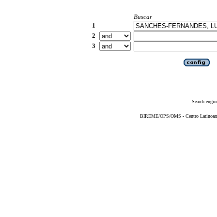
Buscar
1
2
3
Search engin
BIREME/OPS/OMS - Centro Latinoameri