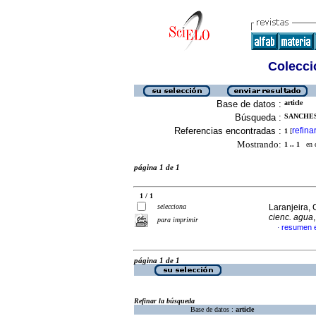
Colecció
Base de datos :
article
Búsqueda :
SANCHES
Referencias encontradas :
refina
1
[
Mostrando:
1 .. 1
en el
página 1 de 1
1 / 1
selecciona
Laranjeira, C
cienc. agua
para imprimir
resumen e
·
página 1 de 1
Refinar la búsqueda
Base de datos :
article