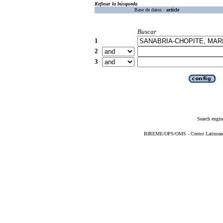
Refinar la búsqueda
Base de datos :
article
Buscar
1
2
3
Search engin
BIREME/OPS/OMS - Centro Latinoameri