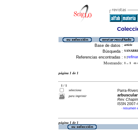
Colecció
Base de datos :
article
Búsqueda :
SANABRIA
Referencias encontradas :
refina
1
[
Mostrando:
1 .. 1
en el
página 1 de 1
1 / 1
selecciona
Parra-Rivero
arbuscular
para imprimir
Rev. Chaping
ISSN 2007-
resumen e
·
página 1 de 1