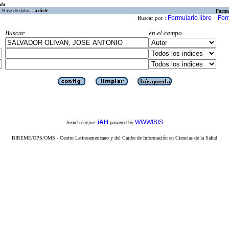
eda
Base de datos :
article
Formu
Formulario libre
For
Buscar por :
Buscar
en el campo
iAH
WWWISIS
Search engine:
powered by
BIREME/OPS/OMS - Centro Latinoamericano y del Caribe de Información en Ciencias de la Salud