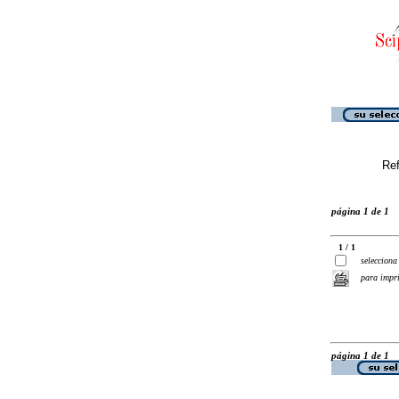
Ref
página 1 de 1
1 / 1
selecciona
para impr
página 1 de 1