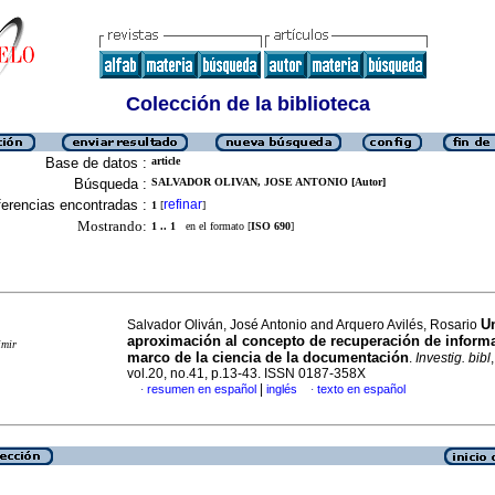
Colección de la biblioteca
Base de datos :
article
Búsqueda :
SALVADOR OLIVAN, JOSE ANTONIO [Autor]
erencias encontradas :
refinar
1
[
]
Mostrando:
1 .. 1
en el formato [
ISO 690
]
U
Salvador Oliván, José Antonio and Arquero Avilés, Rosario
aproximación al concepto de recuperación de informa
imir
marco de la ciencia de la documentación
.
Investig. bibl
vol.20, no.41, p.13-43. ISSN 0187-358X
|
resumen en español
inglés
texto en español
·
·