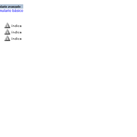
lario avanzado
mulario básico