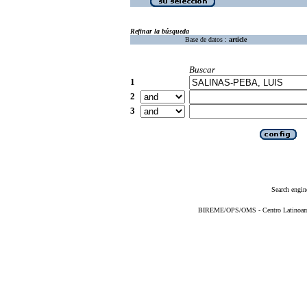
Refinar la búsqueda
Base de datos :
article
Buscar
1
2
3
Search engin
BIREME/OPS/OMS - Centro Latinoameri