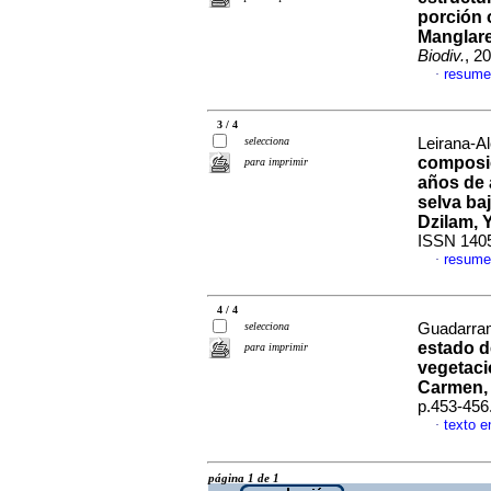
porción 
Manglare
Biodiv.
, 2
resume
·
3 / 4
selecciona
Leirana-Al
composic
para imprimir
años de 
selva ba
Dzilam, 
ISSN 140
resume
·
4 / 4
selecciona
Guadarrama
estado d
para imprimir
vegetaci
Carmen,
p.453-456
texto e
·
página 1 de 1