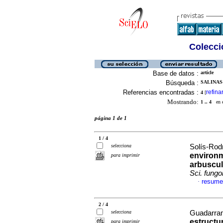
Colecció
Base de datos :
article
Búsqueda :
SALINAS-
Referencias encontradas :
refina
4
[
Mostrando:
1 .. 4
en el
página 1 de 1
1 / 4
selecciona
Solís-Rod
environm
para imprimir
arbuscul
Sci. fung
resume
·
2 / 4
selecciona
Guadarrama
estructu
para imprimir