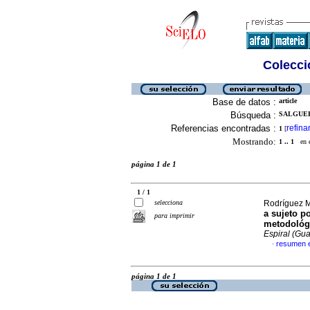
Colecció
Base de datos :
article
Búsqueda :
SALGUER
Referencias encontradas :
refina
1
[
Mostrando:
1 .. 1
en el
página 1 de 1
1 / 1
selecciona
Rodríguez M
a sujeto po
para imprimir
metodológi
Espiral (Gua
resumen 
·
página 1 de 1