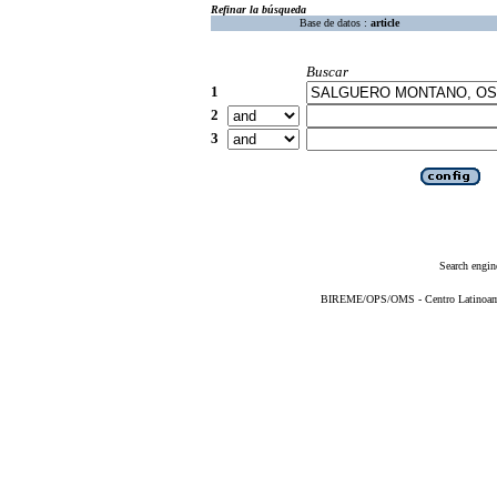
Refinar la búsqueda
Base de datos :
article
Buscar
1
2
3
Search engin
BIREME/OPS/OMS - Centro Latinoameri