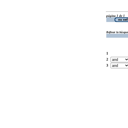
página 1 de 1
Refinar la búsqu
1
2
3