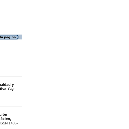
ualdad y
tiva
.
Pap.
ción
éxico,
. ISSN 1405-