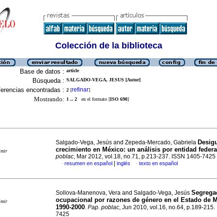
Colección de la biblioteca
Base de datos :
article
Búsqueda :
SALGADO-VEGA, JESUS [Autor]
erencias encontradas :
refinar
2
[
]
Mostrando:
1 .. 2
en el formato [
ISO 690
]
Desig
Salgado-Vega, Jesús and Zepeda-Mercado, Gabriela
crecimiento en México: un análisis por entidad federa
imir
poblac
, Mar 2012, vol.18, no.71, p.213-237. ISSN 1405-7425
|
resumen en español
inglés
texto en español
·
·
Segrega
Sollova-Manenova, Vera and Salgado-Vega, Jesús
ocupacional por razones de género en el Estado de M
imir
1990-2000
.
Pap. poblac
, Jun 2010, vol.16, no.64, p.189-215
7425