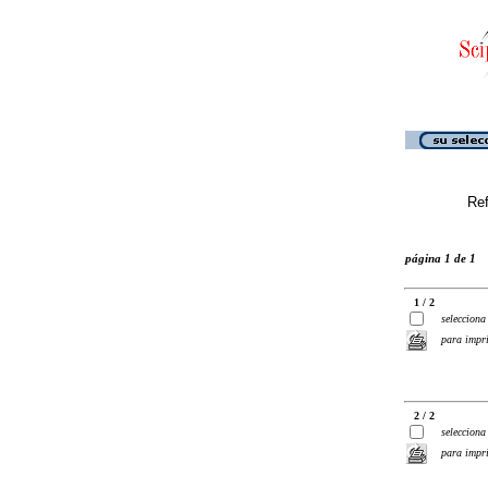
Ref
página 1 de 1
1 / 2
selecciona
para impr
2 / 2
selecciona
para impr