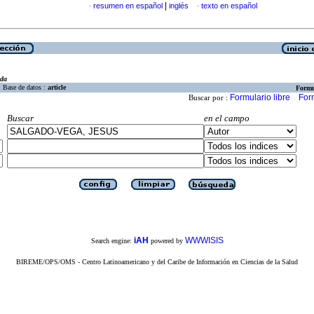
|
resumen en español
inglés
texto en español
·
·
eda
Base de datos :
article
Formu
Formulario libre
For
Buscar por :
Buscar
en el campo
iAH
WWWISIS
Search engine:
powered by
BIREME/OPS/OMS - Centro Latinoamericano y del Caribe de Información en Ciencias de la Salud