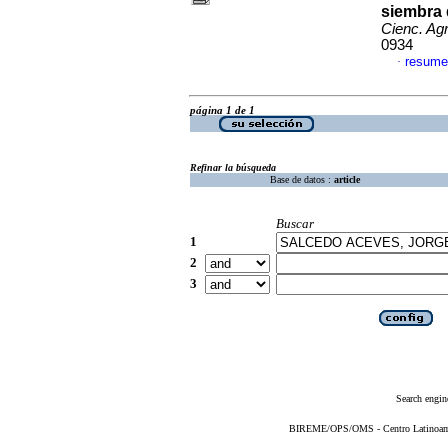
siembra 
Cienc. Agr
0934
resume
·
página 1 de 1
Refinar la búsqueda
Base de datos :
article
Buscar
1
2
3
Search engin
BIREME/OPS/OMS - Centro Latinoameri