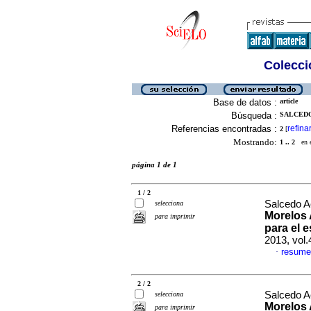
Colecció
Base de datos :
article
Búsqueda :
SALCEDO
Referencias encontradas :
refina
2
[
Mostrando:
1 .. 2
en el
página 1 de 1
1 / 2
Salcedo A
selecciona
Morelos 
para imprimir
para el 
2013, vol
resume
·
2 / 2
Salcedo A
selecciona
Morelos 
para imprimir