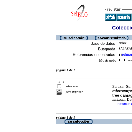
Colecció
Base de datos :
article
Búsqueda :
SALAZAR
Referencias encontradas :
refina
1
[
Mostrando:
1 .. 1
en el
página 1 de 1
1 / 1
selecciona
Salazar-Garc
microcarp
para imprimir
tree damag
ambient
, De
resumen e
·
página 1 de 1