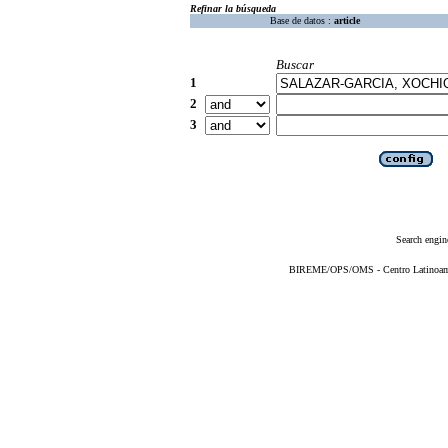
Refinar la búsqueda
Base de datos :
article
Buscar
1
2
3
Search engin
BIREME/OPS/OMS - Centro Latinoameri