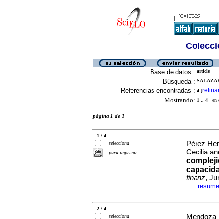
Colecció
Base de datos :
article
Búsqueda :
SALAZAR
Referencias encontradas :
refina
4
[
Mostrando:
1 .. 4
en el
página 1 de 1
1 / 4
Pérez Her
selecciona
Cecilia a
para imprimir
compleji
capacida
finanz
, Ju
resume
·
2 / 4
Mendoza M
selecciona