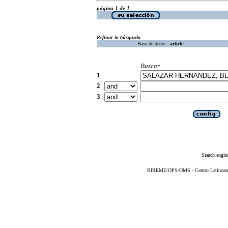
página 1 de 1
Refinar la búsqueda
Base de datos :
article
Buscar
1
2
3
Search engin
BIREME/OPS/OMS - Centro Latinoameri