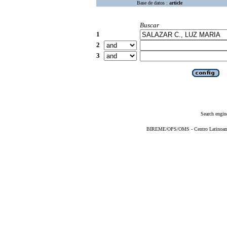
Base de datos :
article
Buscar
1
2
3
Search engin
BIREME/OPS/OMS - Centro Latinoameri