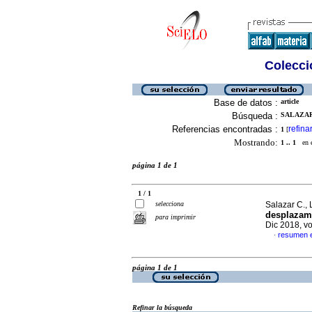
Colecció
Base de datos :
article
Búsqueda :
SALAZAR 
Referencias encontradas :
refina
1
[
Mostrando:
1 .. 1
en el
página 1 de 1
1 / 1
selecciona
Salazar C.,
desplazam
para imprimir
Dic 2018, v
resumen 
·
página 1 de 1
Refinar la búsqueda