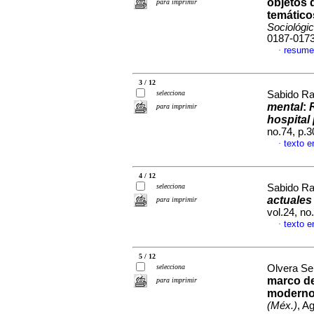
objetos 
para imprimir
temático
Sociológi
0187-017
resume
·
3 / 12
selecciona
Sabido R
mental
:
para imprimir
hospital 
no.74, p.
texto e
·
4 / 12
selecciona
Sabido R
actuales
para imprimir
vol.24, n
texto e
·
5 / 12
selecciona
Olvera Se
marco de
para imprimir
modernos
(Méx.)
, A