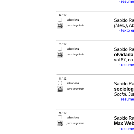
resume
·
6 / 12
selecciona
Sabido R
(Méx.)
, A
para imprimir
texto e
·
7 / 12
selecciona
Sabido R
olvidada
para imprimir
vol.87, n
resume
·
8 / 12
selecciona
Sabido R
sociolog
para imprimir
Sociol
, Ju
resume
·
9 / 12
selecciona
Sabido R
Max Web
para imprimir
resume
·