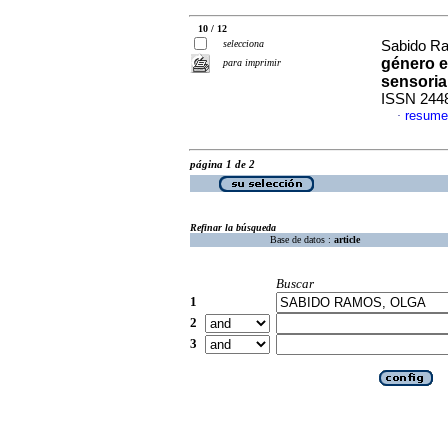
10 / 12
selecciona
Sabido R
género e
para imprimir
sensoria
ISSN 244
resume
·
página 1 de 2
Refinar la búsqueda
Base de datos :
article
Buscar
1
2
3