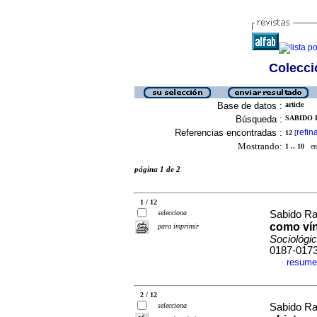
Colecció
Base de datos :
article
Búsqueda :
SABIDO 
Referencias encontradas :
refin
12
[
Mostrando:
1 .. 10
en 
página 1 de 2
1 / 12
selecciona
Sabido Ra
como vín
para imprimir
Sociológi
0187-017
resume
·
2 / 12
selecciona
Sabido R