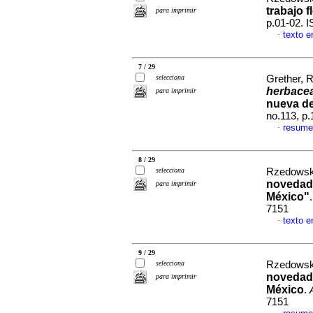
trabajo f
para imprimir
p.01-02. 
texto e
·
7 / 29
selecciona
Grether, 
herbace
para imprimir
nueva d
no.113, p
resume
·
8 / 29
selecciona
Rzedowski
novedad
para imprimir
México"
7151
texto e
·
9 / 29
selecciona
Rzedowski
novedad
para imprimir
México
.
7151