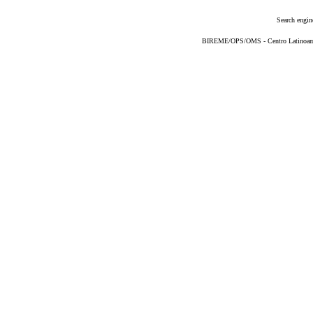
Search engin
BIREME/OPS/OMS - Centro Latinoameri