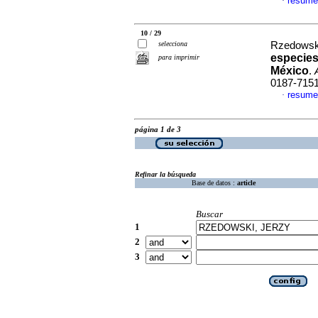
resume
·
10 / 29
selecciona
Rzedowski
especies
para imprimir
México
.
0187-715
resume
·
página 1 de 3
Refinar la búsqueda
Base de datos :
article
Buscar
1
2
3