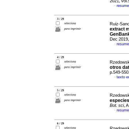
2021, vol
resume
·
3 / 29
selecciona
Ruiz-Sanc
extract 
para imprimir
GenBank,
Dec 2019,
resume
·
4 / 29
selecciona
Rzedowski
otros dat
para imprimir
p.549-550
texto e
·
5 / 29
selecciona
Rzedowski
especies
para imprimir
Bot. sci
, 
resume
·
6 / 29
selecciona
Rzedowski