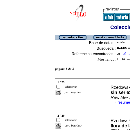
Colecció
Base de datos :
article
Búsqueda :
RZEDOWS
Referencias encontradas :
refin
29
[
Mostrando:
1 .. 10
en 
página 1 de 3
1 / 29
selecciona
Rzedowski
sin ser 
para imprimir
Rev. Mex.
resume
·
2 / 29
selecciona
Rzedowski
flora de
para imprimir