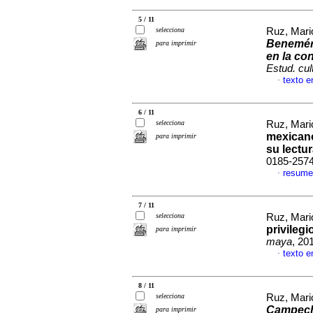
5 / 11
selecciona
Ruz, Mar
Beneméri
para imprimir
en la co
Estud. cu
texto e
·
6 / 11
selecciona
Ruz, Mar
mexicano
para imprimir
su lectu
0185-257
resume
·
7 / 11
selecciona
Ruz, Mar
privileg
para imprimir
maya
, 20
texto e
·
8 / 11
selecciona
Ruz, Mar
Campeche
para imprimir