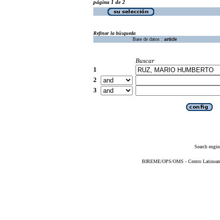
página 1 de 2
Refinar la búsqueda
Base de datos :
article
Buscar
1
2
3
Search engin
BIREME/OPS/OMS - Centro Latinoameri