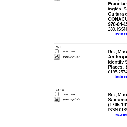
Francisc
inglés. 
Cultura 
CONACULT
978-84-1
280. ISSN
texto e
·
9 / 11
selecciona
Ruz, Mar
Anthropo
para imprimir
Identity
Places.
.
0185-257
texto e
·
10 / 11
selecciona
Ruz, Mar
Sacrame
para imprimir
(1745-19
ISSN 018
resume
·