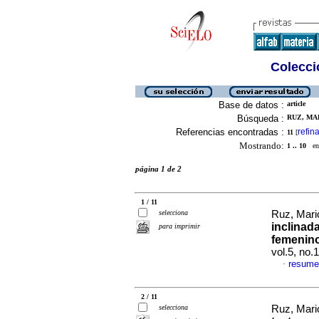
Colecció
Base de datos :
article
Búsqueda :
RUZ, MA
Referencias encontradas :
refina
11
[
Mostrando:
1 .. 10
en 
página 1 de 2
1 / 11
selecciona
Ruz, Mar
inclinad
para imprimir
femenino
vol.5, no.
resume
·
2 / 11
selecciona
Ruz, Mar