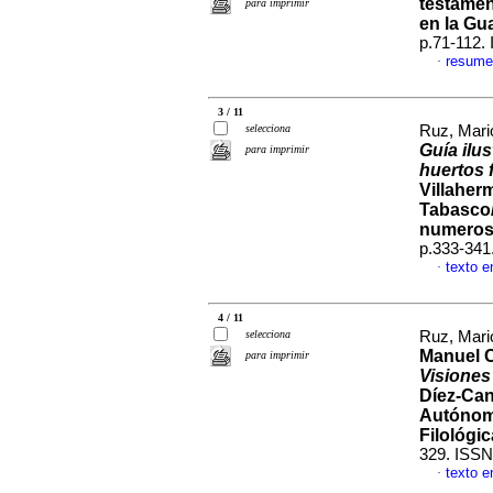
testamen
para imprimir
en la Gu
p.71-112.
resume
·
3 / 11
selecciona
Ruz, Mar
Guía ilu
para imprimir
huertos 
Villaher
Tabasco/
numerosa
p.333-341
texto e
·
4 / 11
selecciona
Ruz, Mar
Manuel C
para imprimir
Visiones
Díez-Can
Autónoma
Filológic
329. ISSN
texto e
·