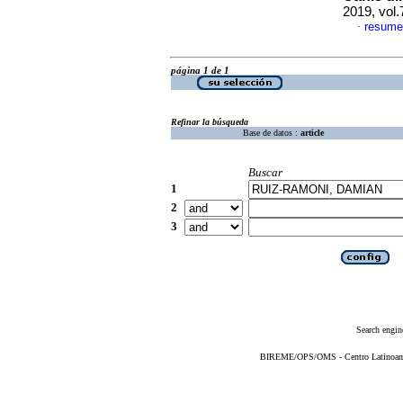
2019, vol
resume
·
página 1 de 1
Refinar la búsqueda
Base de datos :
article
Buscar
1
2
3
Search engin
BIREME/OPS/OMS - Centro Latinoameri