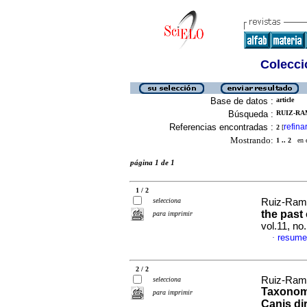
Colecció
Base de datos :
article
Búsqueda :
RUIZ-RAM
Referencias encontradas :
refina
2
[
Mostrando:
1 .. 2
en el
página 1 de 1
1 / 2
selecciona
Ruiz-Ramo
the past 
para imprimir
vol.11, no
resume
·
2 / 2
Ruiz-Ramo
selecciona
Taxonomí
para imprimir
Canis di