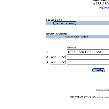
p.155-160
resume
·
página 1 de 1
Refinar la búsqueda
Base de datos :
article
Buscar
1
2
3
Search engin
BIREME/OPS/OMS - Centro Latinoameri