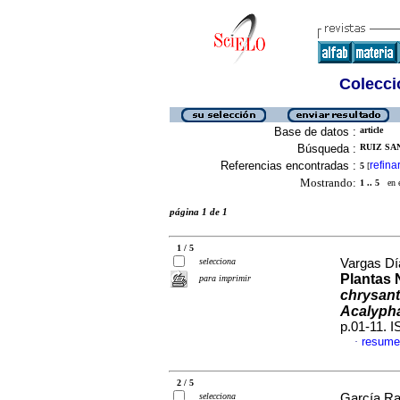
Colecció
Base de datos :
article
Búsqueda :
RUIZ SAN
Referencias encontradas :
refina
5
[
Mostrando:
1 .. 5
en el
página 1 de 1
1 / 5
selecciona
Vargas Día
Plantas 
para imprimir
chrysan
Acalyph
p.01-11. 
resume
·
2 / 5
selecciona
García Ram