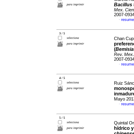
Bacillus
para imprimir
Mex. Cien
2007-093
resume
·
3 / 5
selecciona
Chan Cupul
preferen
para imprimir
(
Bemisia
Rev. Mex.
2007-093
resume
·
4 / 5
selecciona
Ruiz Sánc
monospó
para imprimir
inmadur
Mayo 2013
resume
·
5 / 5
selecciona
Quintal Or
hídrico 
para imprimir
chinens