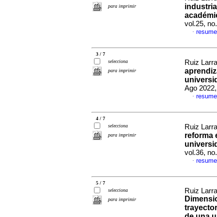
industri
para imprimir
académic
vol.25, n
resume
·
3 / 7
selecciona
Ruiz Larra
aprendiz
para imprimir
universi
Ago 2022,
resume
·
4 / 7
selecciona
Ruiz Larra
reforma 
para imprimir
universi
vol.36, n
resume
·
5 / 7
Ruiz Larra
selecciona
Dimensio
para imprimir
trayecto
de una u