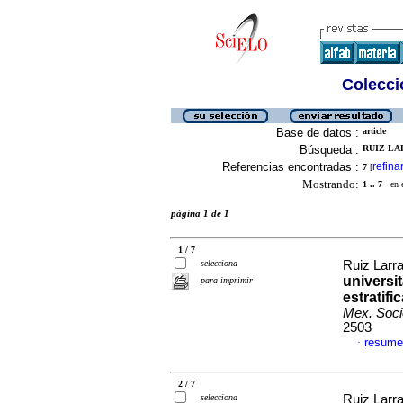
Colecció
Base de datos :
article
Búsqueda :
RUIZ LA
Referencias encontradas :
refina
7
[
Mostrando:
1 .. 7
en el
página 1 de 1
1 / 7
selecciona
Ruiz Larra
universit
para imprimir
estratif
Mex. Soci
2503
resume
·
2 / 7
selecciona
Ruiz Larra