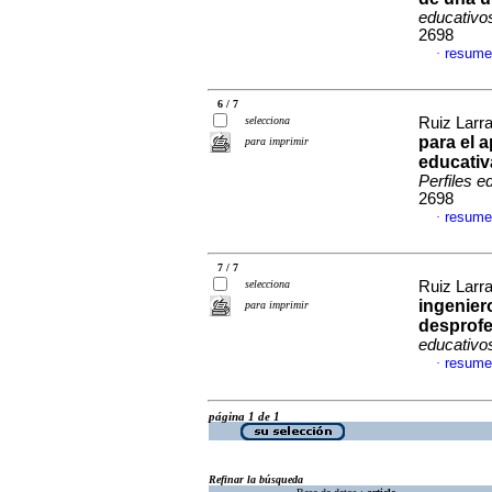
educativo
2698
resume
·
6 / 7
selecciona
Ruiz Larra
para el 
para imprimir
educativ
Perfiles e
2698
resume
·
7 / 7
selecciona
Ruiz Larra
ingenier
para imprimir
desprofe
educativo
resume
·
página 1 de 1
Refinar la búsqueda