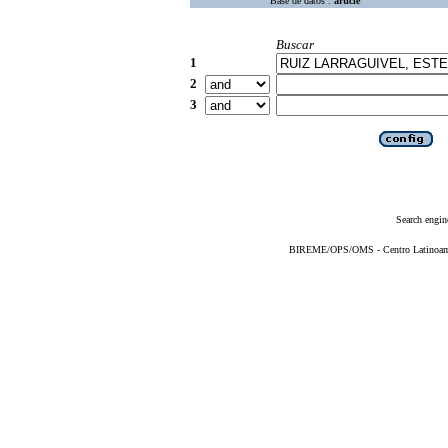
Base de datos :
article
Buscar
1
2
3
Search engin
BIREME/OPS/OMS - Centro Latinoameri