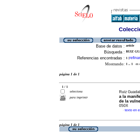
Colecció
Base de datos :
article
Búsqueda :
RUIZ GU
Referencias encontradas :
refina
1
[
Mostrando:
1 .. 1
en el
página 1 de 1
1 / 1
selecciona
Ruiz Guadal
a la manif
para imprimir
de la vuln
050X
texto en 
·
página 1 de 1