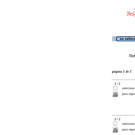
Ref
página 1 de 1
1 / 2
selecciona
para impr
2 / 2
selecciona
para impr