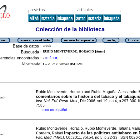
Colección de la biblioteca
Base de datos :
article
Búsqueda :
RUBIO MONTEVERDE, HORACIO [Autor]
erencias encontradas :
refinar
2
[
]
Mostrando:
1 .. 2
en el formato [
ISO 690
]
Rubio Monteverde, Horacio and Rubio Magaña, Alessandro
comentarios sobre la historia del tabaco y el tabaqu
imir
Inst. Nal. Enf. Resp. Mex.
, Dic 2006, vol.19, no.4, p.297-300.
7585
texto en español
·
Rubio Monteverde, Horacio, Rubio Monteverde, Tatiana Marí
Impacto de las políticas antitabaco en
Cordero, Rafael
imir
Fac. Med. (Méx.)
, Oct 2011, vol.54, no.5, p.22-33. ISSN 0026