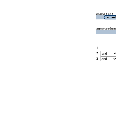
página 1 de 1
Refinar la búsqu
1
2
3