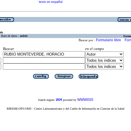
texto en español
·
eda
Base de datos :
article
Formu
Formulario libre
For
Buscar por :
Buscar
en el campo
iAH
WWWISIS
Search engine:
powered by
BIREME/OPS/OMS - Centro Latinoamericano y del Caribe de Información en Ciencias de la Salud