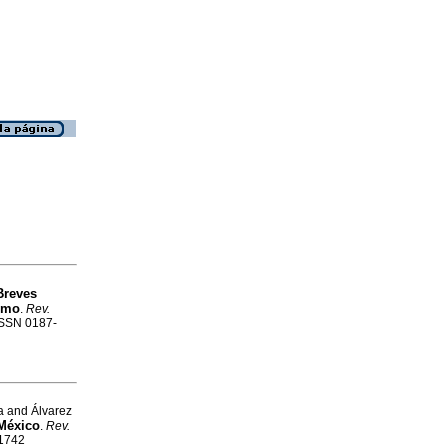
Breves
ismo
.
Rev.
 ISSN 0187-
a and Álvarez
 México
.
Rev.
-1742