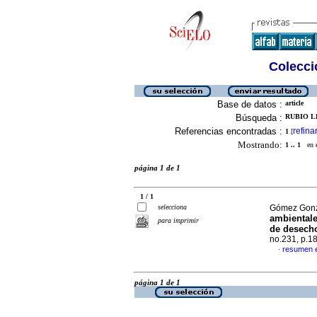
Colecció
Base de datos :
article
Búsqueda :
RUBIO L
Referencias encontradas :
refina
1
[
Mostrando:
1 .. 1
en el
página 1 de 1
1 / 1
selecciona
Gómez Gonzá
ambientale
para imprimir
de desecho
no.231, p.1
resumen 
·
página 1 de 1