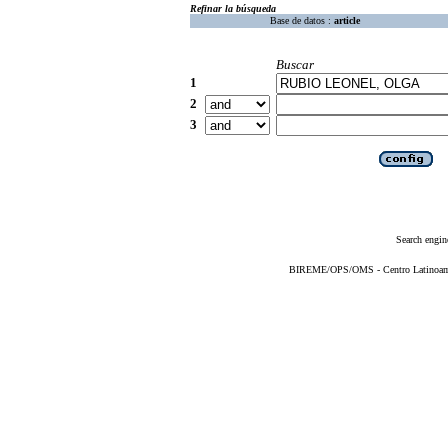
Refinar la búsqueda
Base de datos :
article
Buscar
1
2
3
Search engin
BIREME/OPS/OMS - Centro Latinoameri