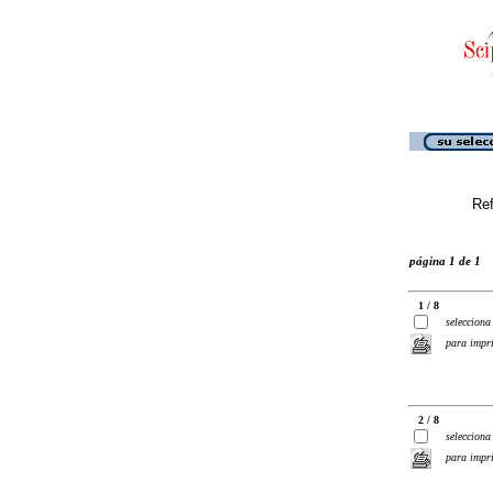
Ref
página 1 de 1
1 / 8
selecciona
para impr
2 / 8
selecciona
para impr