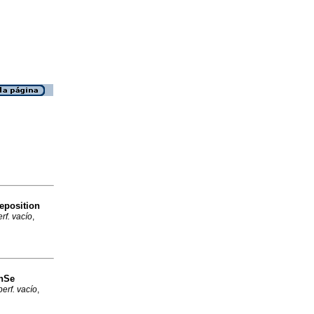
deposition
rf. vacío
,
ZnSe
erf. vacío
,