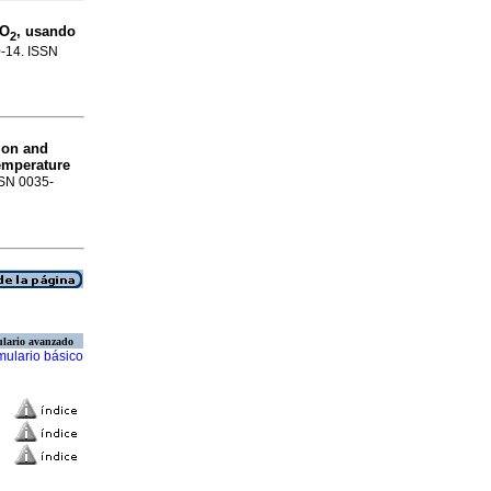
iO
, usando
2
10-14. ISSN
tion and
emperature
ISSN 0035-
lario avanzado
mulario básico