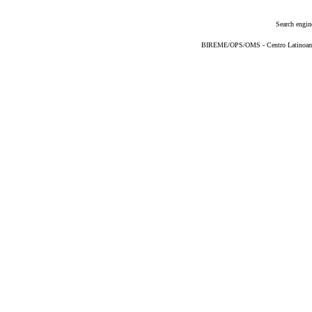
Search engin
BIREME/OPS/OMS - Centro Latinoameri