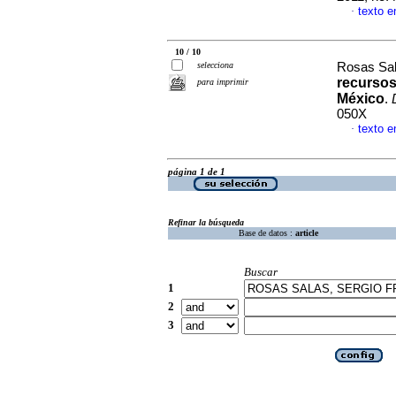
texto e
·
10 / 10
selecciona
Rosas Sal
recursos
para imprimir
México
.
050X
texto e
·
página 1 de 1
Refinar la búsqueda
Base de datos :
article
Buscar
1
2
3