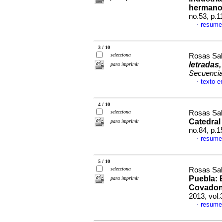
hermanos
no.53, p.
resume
·
3 / 10
selecciona
Rosas Sal
letradas
para imprimir
Secuenci
texto e
·
4 / 10
selecciona
Rosas Sal
Catedral
para imprimir
no.84, p.
resume
·
5 / 10
selecciona
Rosas Sal
Puebla
:
para imprimir
Covadon
2013, vol
resume
·