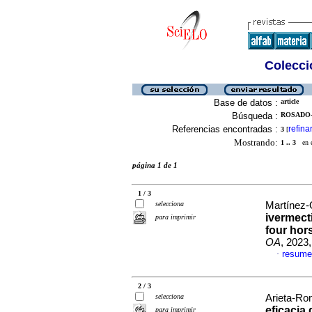
Colecció
Base de datos :
article
Búsqueda :
ROSADO-
Referencias encontradas :
refina
3
[
Mostrando:
1 .. 3
en el
página 1 de 1
1 / 3
selecciona
Martínez-O
ivermect
para imprimir
four hor
OA
, 2023
resume
·
2 / 3
selecciona
Arieta-Ro
eficacia
para imprimir