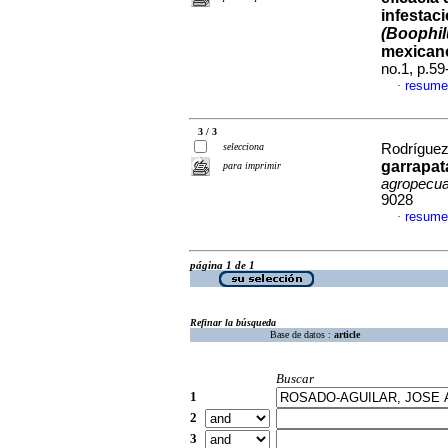
infestac
(Boophil
mexican
no.1, p.5
resume
·
3 / 3
selecciona
Rodríguez
garrapat
para imprimir
agropecua
9028
resume
·
página 1 de 1
Refinar la búsqueda
Base de datos :
article
Buscar
1
2
3