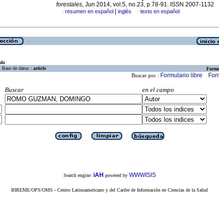
forestales
, Jun 2014, vol.5, no.23, p.78-91. ISSN 2007-1132
|
resumen en español
inglés
texto en español
·
·
eda
Base de datos :
article
Formu
Formulario libre
For
Buscar por :
Buscar
en el campo
iAH
WWWISIS
Search engine:
powered by
BIREME/OPS/OMS - Centro Latinoamericano y del Caribe de Información en Ciencias de la Salud