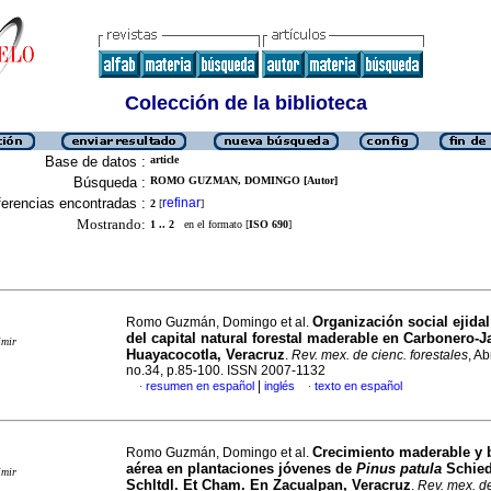
Colección de la biblioteca
Base de datos :
article
Búsqueda :
ROMO GUZMAN, DOMINGO [Autor]
erencias encontradas :
refinar
2
[
]
Mostrando:
1 .. 2
en el formato [
ISO 690
]
Organización social ejida
Romo Guzmán, Domingo et al.
del capital natural forestal maderable en Carbonero-J
imir
Huayacocotla, Veracruz
.
Rev. mex. de cienc. forestales
, Ab
no.34, p.85-100. ISSN 2007-1132
|
resumen en español
inglés
texto en español
·
·
Crecimiento maderable y
Romo Guzmán, Domingo et al.
aérea en plantaciones jóvenes de
Pinus patula
Schied
imir
Schltdl.
Et Cham. En Zacualpan, Veracruz
.
Rev. mex. de