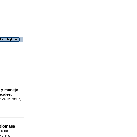
l y manejo
acales,
r 2016, vol.7,
 biomasa
e ex
 cienc.