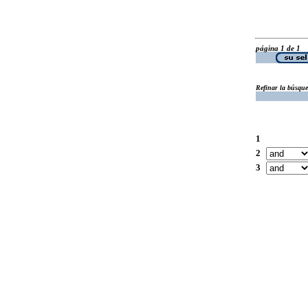
página 1 de 1
Refinar la búsqu
1
2
3