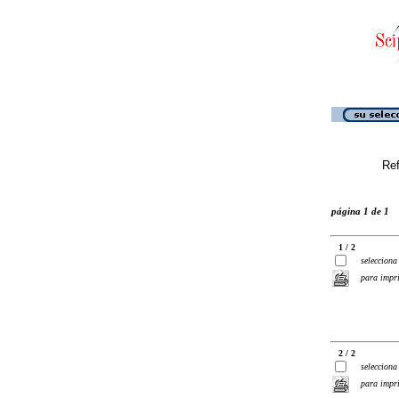
Ref
página 1 de 1
1 / 2
selecciona
para impr
2 / 2
selecciona
para impr