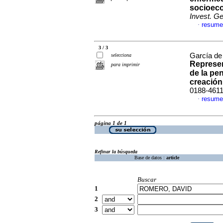
socioeco
Invest. G
resume
·
3 / 3
García de
selecciona
Represen
para imprimir
de la pe
creació
0188-461
resume
·
página 1 de 1
Refinar la búsqueda
Base de datos :
article
Buscar
1
2
3