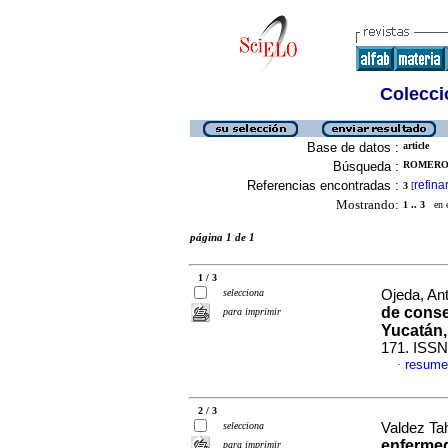
Colecció
Base de datos :
article
Búsqueda :
ROMERO, 
Referencias encontradas :
refina
3
[
Mostrando:
1 .. 3
en el
página 1 de 1
1 / 3
selecciona
Ojeda, Ant
de conse
para imprimir
Yucatán,
171. ISSN
resume
·
2 / 3
selecciona
Valdez Ta
enfermed
para imprimir