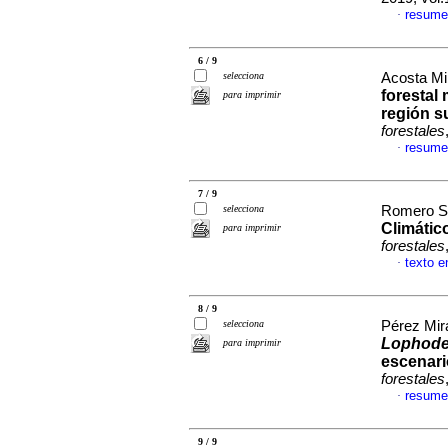
resume
·
6 / 9
selecciona
Acosta Mir
forestal
para imprimir
región s
forestales
resume
·
7 / 9
selecciona
Romero Sá
Climático
para imprimir
forestales
texto e
·
8 / 9
selecciona
Pérez Mir
Lophod
para imprimir
escenari
forestales
resume
·
9 / 9