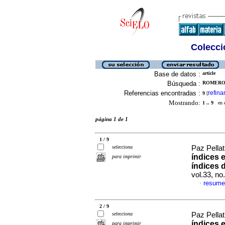
Colecció
Base de datos :
article
Búsqueda :
ROMERO 
Referencias encontradas :
refina
9
[
Mostrando:
1 .. 9
en el
página 1 de 1
1 / 9
selecciona
Paz Pellat
índices 
para imprimir
índices 
vol.33, n
resume
·
2 / 9
selecciona
Paz Pellat
índices 
para imprimir