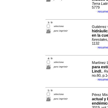
Terra Lat
5779
resume
·
3 / 9
selecciona
Gutiérrez 
hidráuli
para imprimir
en la c
forestales
1132
resume
·
4 / 9
selecciona
Martínez L
para est
para imprimir
Lindl.
.
Re
no.60, p.
resume
·
5 / 9
selecciona
Pérez Mir
actual y
para imprimir
endémic
2019, vol