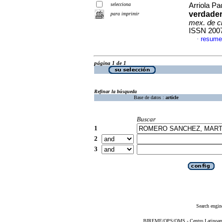
selecciona
Arriola Pad
verdader
para imprimir
mex. de ci
ISSN 200
resume
·
página 1 de 1
Refinar la búsqueda
Base de datos :
article
Buscar
1
2
3
Search engin
BIREME/OPS/OMS - Centro Latinoameri