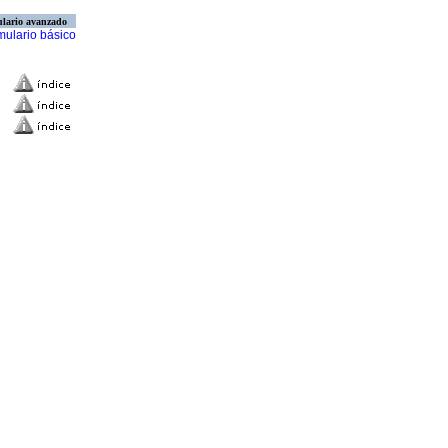
lario avanzado
mulario básico