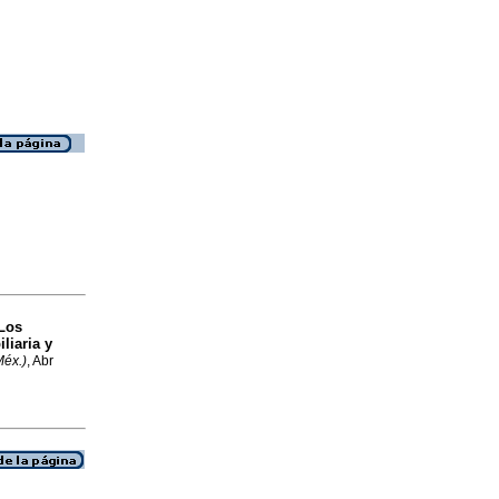
Los
liaria y
éx.)
, Abr