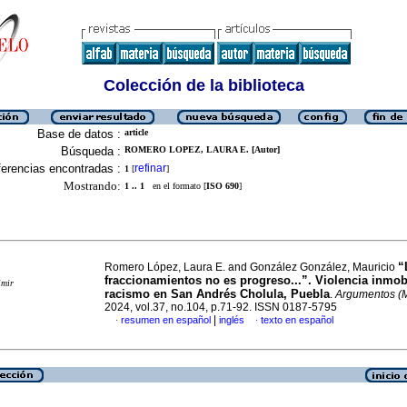
Colección de la biblioteca
Base de datos :
article
Búsqueda :
ROMERO LOPEZ, LAURA E. [Autor]
erencias encontradas :
refinar
1
[
]
Mostrando:
1 .. 1
en el formato [
ISO 690
]
“
Romero López, Laura E. and González González, Mauricio
fraccionamientos no es progreso...”. Violencia inmobi
imir
racismo en San Andrés Cholula, Puebla
.
Argumentos (M
2024, vol.37, no.104, p.71-92. ISSN 0187-5795
|
resumen en español
inglés
texto en español
·
·