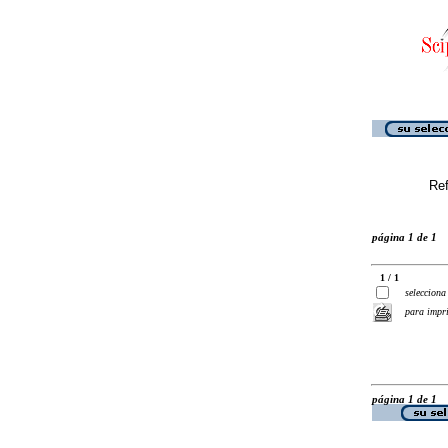
Ref
página 1 de 1
1 / 1
selecciona
para impr
página 1 de 1