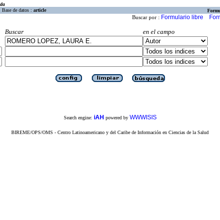
eda
Base de datos :
article
Formu
Formulario libre
For
Buscar por :
Buscar
en el campo
iAH
WWWISIS
Search engine:
powered by
BIREME/OPS/OMS - Centro Latinoamericano y del Caribe de Información en Ciencias de la Salud