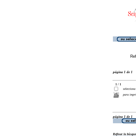
Ref
página 1 de 1
1 / 1
selecciona
para impr
página 1 de 1
Refinar la búsqu