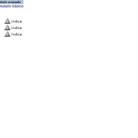
lario avanzado
mulario básico