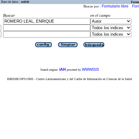
Base de datos :
article
Formu
Formulario libre
For
Buscar por :
Buscar
en el campo
iAH
WWWISIS
Search engine:
powered by
BIREME/OPS/OMS - Centro Latinoamericano y del Caribe de Información en Ciencias de la Salud