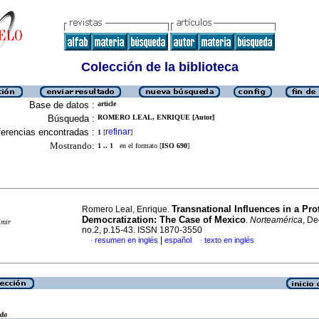
Colección de la biblioteca
Base de datos :
article
Búsqueda :
ROMERO LEAL, ENRIQUE [Autor]
erencias encontradas :
refinar
1
[
]
Mostrando:
1 .. 1
en el formato [
ISO 690
]
Transnational Influences in a Pro
Romero Leal, Enrique.
Democratization
:
The Case of Mexico
.
Norteamérica
, De
imir
no.2, p.15-43. ISSN 1870-3550
|
resumen en inglés
español
texto en inglés
·
·
eda