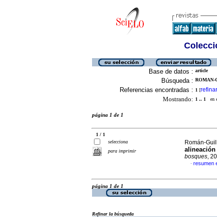
Colecció
Base de datos :
article
Búsqueda :
ROMAN-G
Referencias encontradas :
refina
1
[
Mostrando:
1 .. 1
en el
página 1 de 1
1 / 1
selecciona
Román-Guill
alineación
para imprimir
bosques
, 2
resumen 
·
página 1 de 1
Refinar la búsqueda