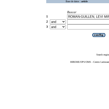
Base de datos :
article
Buscar
1
2
3
Search engin
BIREME/OPS/OMS - Centro Latinoameri