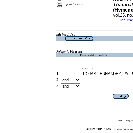
Thauma
para imprimir
(Hymenop
vol.25, n
resume
·
página 1 de 1
Refinar la búsqueda
Base de datos :
article
Buscar
1
2
3
Search engin
BIREME/OPS/OMS - Centro Latinoameri