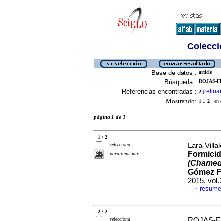
Colecció
Base de datos :
article
Búsqueda :
ROJAS-FE
Referencias encontradas :
refina
2
[
Mostrando:
1 .. 2
en el
página 1 de 1
1 / 2
selecciona
Lara-Villa
Formicid
para imprimir
(Chamedo
Gómez Fa
2015, vol
resume
·
2 / 2
selecciona
ROJAS-FE