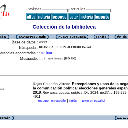
Colección de la biblioteca
Base de datos :
article
Búsqueda :
ROJAS-CALDERON, ALFREDO [Autor]
erencias encontradas :
refinar
1
[
]
Mostrando:
1 .. 1
en el formato [
ISO 690
]
Percepciones y usos de la nega
Rojas-Calderón, Alfredo.
la comunicación política: elecciones generales españ
imir
2019
.
Rev. mex. opinión pública
, Dic 2024, no.37, p.199-222
4911
|
resumen en español
inglés
texto en español
·
·