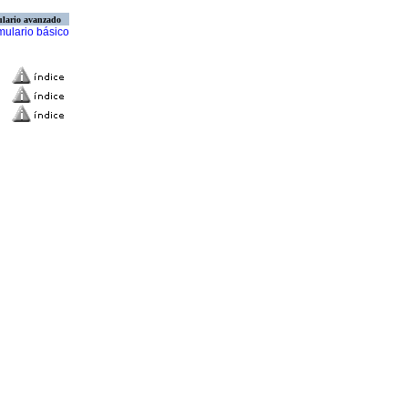
lario avanzado
mulario básico