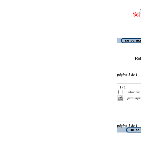
Ref
página 1 de 1
1 / 1
selecciona
para impr
página 1 de 1