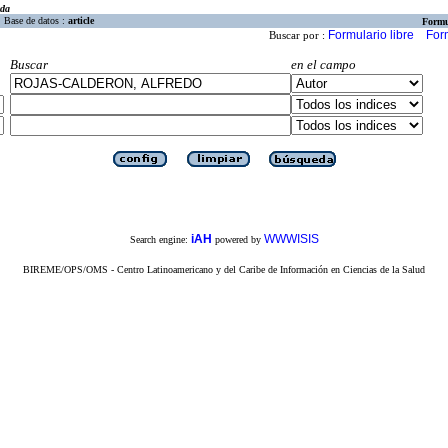
eda
Base de datos :
article
Formu
Formulario libre
For
Buscar por :
Buscar
en el campo
iAH
WWWISIS
Search engine:
powered by
BIREME/OPS/OMS - Centro Latinoamericano y del Caribe de Información en Ciencias de la Salud