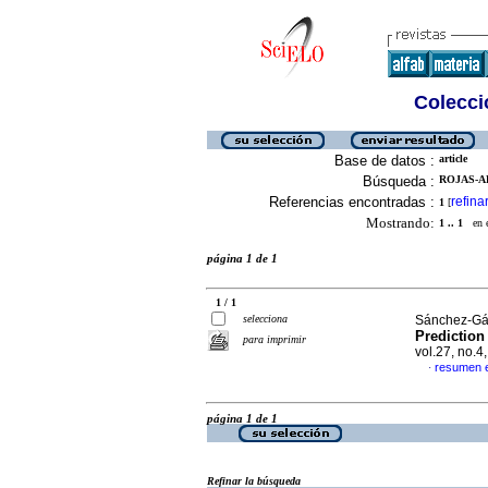
Colecció
Base de datos :
article
Búsqueda :
ROJAS-AL
Referencias encontradas :
refina
1
[
Mostrando:
1 .. 1
en el
página 1 de 1
1 / 1
selecciona
Sánchez-Gál
Prediction
para imprimir
vol.27, no.
resumen e
·
página 1 de 1
Refinar la búsqueda