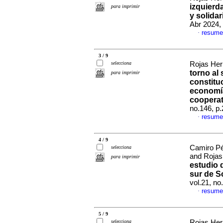
izquierda
para imprimir
y solida
Abr 2024,
resume
·
3 / 9
selecciona
Rojas Her
torno al
para imprimir
constituc
economía
cooperat
no.146, p
resume
·
4 / 9
Camiro Pé
selecciona
and Rojas
para imprimir
estudio 
sur de S
vol.21, n
resume
·
5 / 9
selecciona
Rojas Her