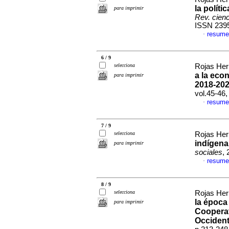
la políti
para imprimir
Rev. cien
ISSN 239
resume
·
6 / 9
selecciona
Rojas Her
a la eco
para imprimir
2018-20
vol.45-46
resume
·
7 / 9
selecciona
Rojas Her
indígen
para imprimir
sociales
,
resume
·
8 / 9
selecciona
Rojas Her
la época
para imprimir
Cooperat
Occiden