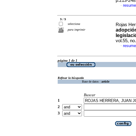
p.213-248
resume
·
9 / 9
selecciona
Rojas Her
adopción
para imprimir
legislac
vol.55, n
resume
·
página 1 de 1
Refinar la búsqueda
Base de datos :
article
Buscar
1
2
3