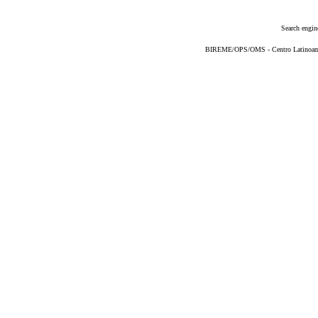
Search engin
BIREME/OPS/OMS - Centro Latinoameri