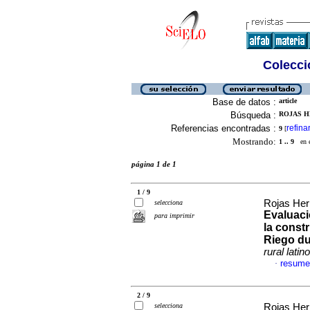
Colecció
Base de datos :
article
Búsqueda :
ROJAS H
Referencias encontradas :
refina
9
[
Mostrando:
1 .. 9
en el
página 1 de 1
1 / 9
Rojas Her
selecciona
Evaluaci
para imprimir
la const
Riego du
rural lati
resume
·
2 / 9
selecciona
Rojas Her