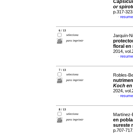
Capsicum
or spiro
p.317-323
resume
·
6 / 13
selecciona
Jarquín-Ni
protector
para imprimir
floral en
2014, vol
resume
·
7 / 13
selecciona
Robles-Be
nutrimen
para imprimir
Koch en 
2024, vol
resume
·
8 / 13
selecciona
Martínez-B
en pobl
para imprimir
sureste
p.707-717