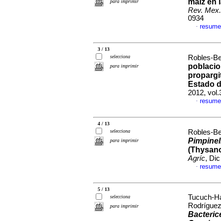
maíz en 
para imprimir
Rev. Mex.
0934
resume
·
3 / 13
selecciona
Robles-Be
poblacio
para imprimir
propargi
Estado d
2012, vol
resume
·
4 / 13
selecciona
Robles-Be
Pimpinel
para imprimir
(Thysano
Agríc
, Di
resume
·
5 / 13
Tucuch-Ha
selecciona
Rodríguez
para imprimir
Bacteric