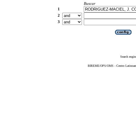
Buscar
1
2
3
Search engin
BIREME/OPS/OMS - Centro Latinoameri