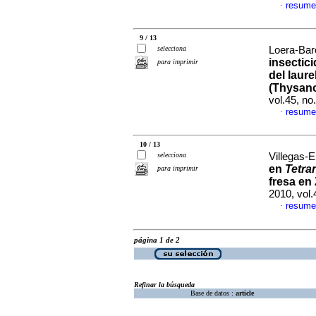
resume
·
9 / 13
selecciona
Loera-Baro
insectic
para imprimir
del laure
(Thysano
vol.45, n
resume
·
10 / 13
selecciona
Villegas-El
en
Tetra
para imprimir
fresa en
2010, vol.
resume
·
página 1 de 2
Refinar la búsqueda
Base de datos :
article