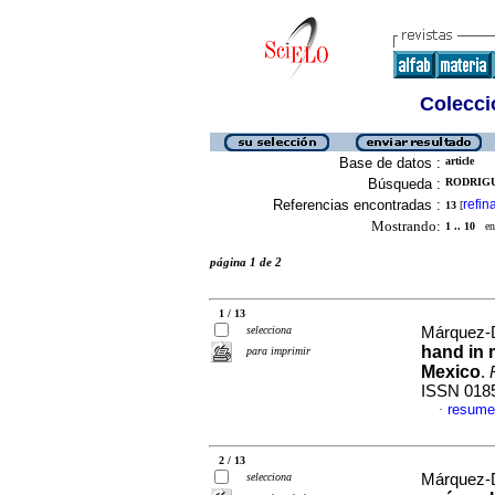
Colecció
Base de datos :
article
Búsqueda :
RODRIGU
Referencias encontradas :
refin
13
[
Mostrando:
1 .. 10
en 
página 1 de 2
1 / 13
selecciona
Márquez-D
hand in 
para imprimir
Mexico
.
ISSN 018
resume
·
2 / 13
selecciona
Márquez-D