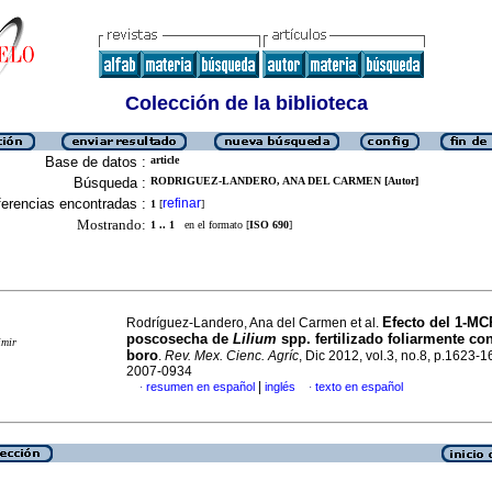
Colección de la biblioteca
Base de datos :
article
Búsqueda :
RODRIGUEZ-LANDERO, ANA DEL CARMEN [Autor]
erencias encontradas :
refinar
1
[
]
Mostrando:
1 .. 1
en el formato [
ISO 690
]
Efecto del 1-MC
Rodríguez-Landero, Ana del Carmen et al.
poscosecha de
Lilium
spp. fertilizado foliarmente con
imir
boro
.
Rev. Mex. Cienc. Agríc
, Dic 2012, vol.3, no.8, p.1623-
2007-0934
|
resumen en español
inglés
texto en español
·
·