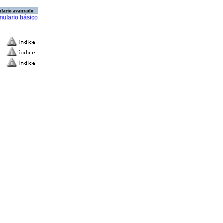
lario avanzado
mulario básico