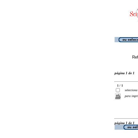
Ref
página 1 de 1
1 / 1
selecciona
para impr
página 1 de 1