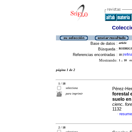
Colecció
Base de datos :
article
Búsqueda :
RODRIGU
Referencias encontradas :
refin
18
[
Mostrando:
1 .. 10
en 
página 1 de 2
1 / 18
selecciona
Pérez-Her
forestal 
para imprimir
suelo en
cienc. for
1132
resume
·
2 / 18
selecciona