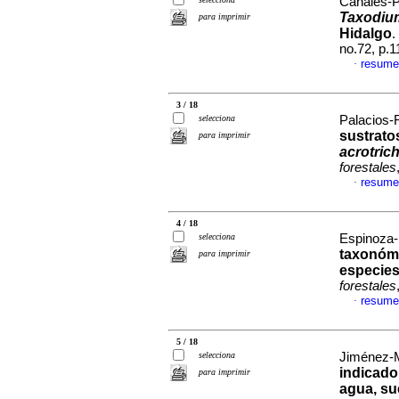
Canales-Pe
Taxodium
para imprimir
Hidalgo
.
no.72, p.
resume
·
3 / 18
selecciona
Palacios-
sustrato
para imprimir
acrotric
forestales
resume
·
4 / 18
selecciona
Espinoza-P
taxonómi
para imprimir
especie
forestales
resume
·
5 / 18
selecciona
Jiménez-M
indicado
para imprimir
agua, su