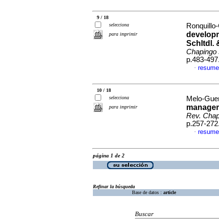
9 / 18
selecciona
Ronquillo
develop
para imprimir
Schltdl. 
Chapingo s
p.483-497
resume
·
10 / 18
selecciona
Melo-Guerr
manageme
para imprimir
Rev. Chapi
p.257-272
resume
·
página 1 de 2
Refinar la búsqueda
Base de datos :
article
Buscar