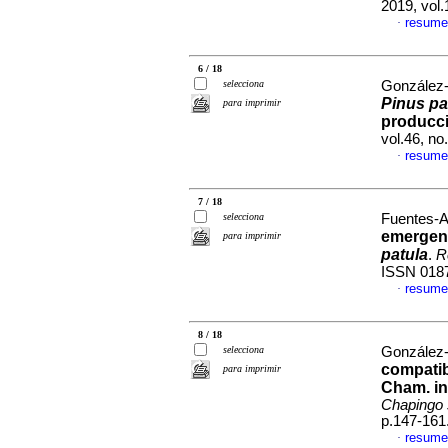
2019, vol
resume
·
6 / 18
selecciona
González-
Pinus pa
para imprimir
producci
vol.46, n
resume
·
7 / 18
selecciona
Fuentes-A
emergenc
para imprimir
patula
.
R
ISSN 018
resume
·
8 / 18
selecciona
González-
compatibi
para imprimir
Cham. in
Chapingo s
p.147-161
resume
·