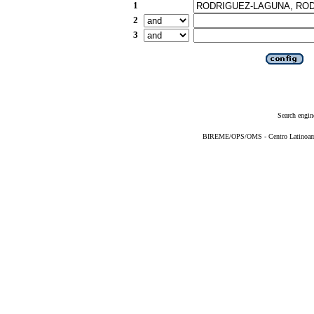
1
2
3
Search engin
BIREME/OPS/OMS - Centro Latinoameri