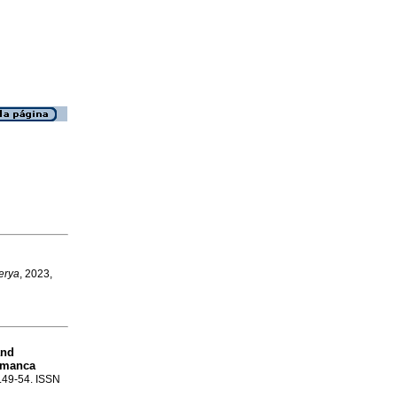
erya
, 2023,
and
lamanca
p.49-54. ISSN