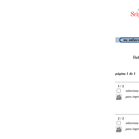
Ref
página 1 de 1
1 / 2
selecciona
para impr
2 / 2
selecciona
para impr