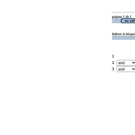
página 1 de 1
Refinar la búsqu
1
2
3