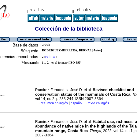
Colección de la biblioteca
Base de datos :
article
Búsqueda :
RODRIGUEZ-HERRERA, BERNAL [Autor]
erencias encontradas :
refinar
2
[
]
Mostrando:
1 .. 2
en el formato [
ISO 690
]
Revised checklist and
Ramírez-Fernández, José D. et al.
conservation status of the mammals of Costa Rica
.
Th
imir
vol.14, no.2, p.233-244. ISSN 2007-3364
|
resumen en inglés
español
texto en inglés
·
·
Habitat use, richness, 
Ramírez-Fernández, José D. et al.
abundance of native mice in the highlands of the Ta
imir
mountain range, Costa Rica
.
Therya
, 2023, vol.14, no.1, 
2007-3364