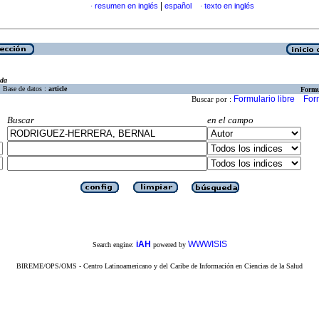
|
resumen en inglés
español
texto en inglés
·
·
eda
Base de datos :
article
Formu
Formulario libre
For
Buscar por :
Buscar
en el campo
iAH
WWWISIS
Search engine:
powered by
BIREME/OPS/OMS - Centro Latinoamericano y del Caribe de Información en Ciencias de la Salud