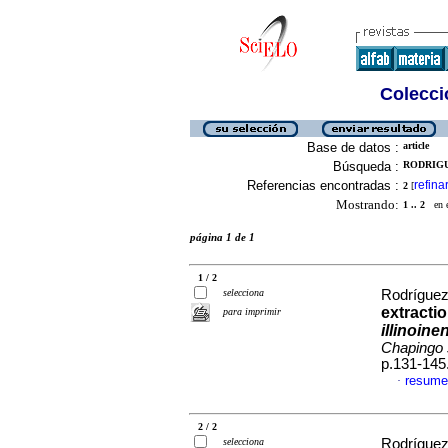
Colecció
Base de datos :
article
Búsqueda :
RODRIGU
Referencias encontradas :
refina
2
[
Mostrando:
1 .. 2
en el
página 1 de 1
1 / 2
selecciona
Rodríguez
extracti
para imprimir
illinoine
Chapingo s
p.131-145
resume
·
2 / 2
selecciona
Rodríguez