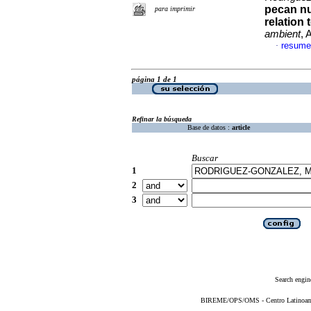
pecan nu
para imprimir
relation 
ambient
, 
resume
·
página 1 de 1
Refinar la búsqueda
Base de datos :
article
Buscar
1
2
3
Search engin
BIREME/OPS/OMS - Centro Latinoameri