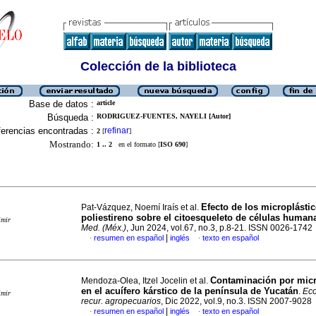
Colección de la biblioteca
Base de datos :
article
Búsqueda :
RODRIGUEZ-FUENTES, NAYELI [Autor]
erencias encontradas :
refinar
2
[
]
Mostrando:
1 .. 2
en el formato [
ISO 690
]
Efecto de los microplásti
Pat-Vázquez, Noemí Iraís et al.
poliestireno sobre el citoesqueleto de células human
imir
Med. (Méx.)
, Jun 2024, vol.67, no.3, p.8-21. ISSN 0026-1742
|
resumen en español
inglés
texto en español
·
·
Contaminación por micr
Mendoza-Olea, Itzel Jocelin et al.
en el acuífero kárstico de la península de Yucatán
.
Eco
imir
recur. agropecuarios
, Dic 2022, vol.9, no.3. ISSN 2007-9028
|
resumen en español
inglés
texto en español
·
·