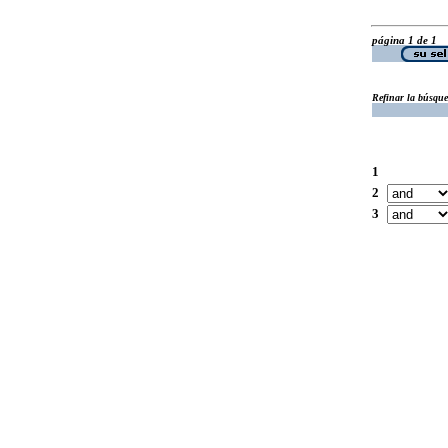
página 1 de 1
Refinar la búsqu
1
2
3