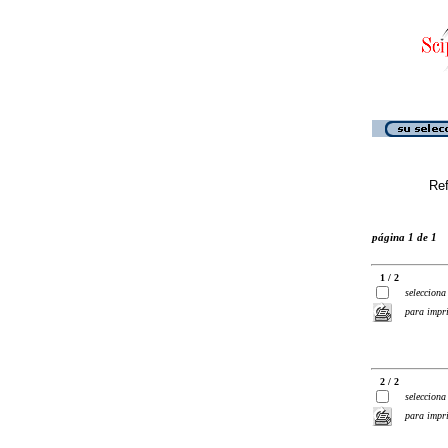
Ref
página 1 de 1
1 / 2
selecciona
para impr
2 / 2
selecciona
para impr