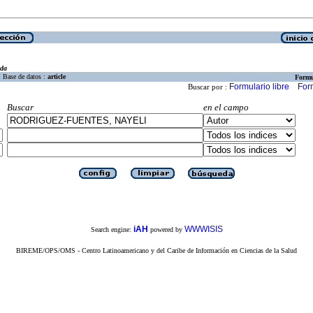
eda
Base de datos :
article
Formu
Formulario libre
For
Buscar por :
Buscar
en el campo
iAH
WWWISIS
Search engine:
powered by
BIREME/OPS/OMS - Centro Latinoamericano y del Caribe de Información en Ciencias de la Salud