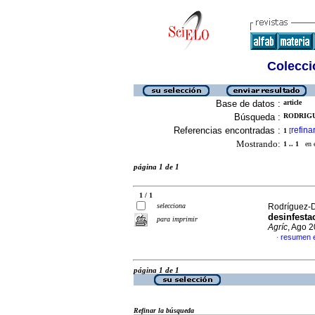
Colecció
Base de datos :
article
Búsqueda :
RODRIGU
Referencias encontradas :
refina
1
[
Mostrando:
1 .. 1
en el
página 1 de 1
1 / 1
selecciona
Rodríguez-Dí
desinfestac
para imprimir
Agríc
, Ago 
resumen 
·
página 1 de 1
Refinar la búsqueda