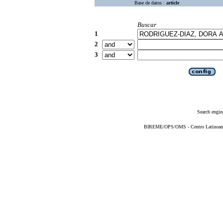
Base de datos :
article
Buscar
1
2
3
Search engin
BIREME/OPS/OMS - Centro Latinoameri