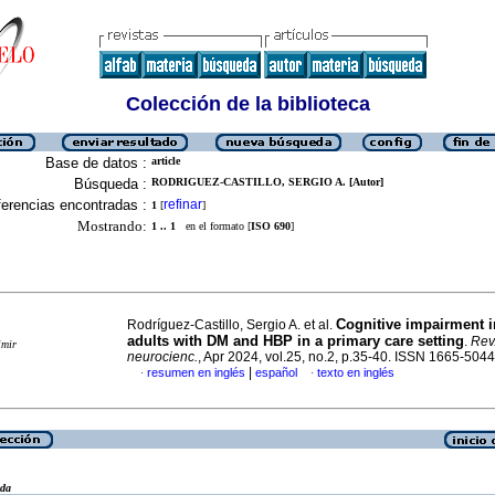
Colección de la biblioteca
Base de datos :
article
Búsqueda :
RODRIGUEZ-CASTILLO, SERGIO A. [Autor]
erencias encontradas :
refinar
1
[
]
Mostrando:
1 .. 1
en el formato [
ISO 690
]
Cognitive impairment i
Rodríguez-Castillo, Sergio A. et al.
adults with DM and HBP in a primary care setting
.
Rev
imir
neurocienc.
, Apr 2024, vol.25, no.2, p.35-40. ISSN 1665-5044
|
resumen en inglés
español
texto en inglés
·
·
eda