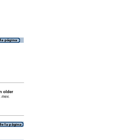
n older
. mex.