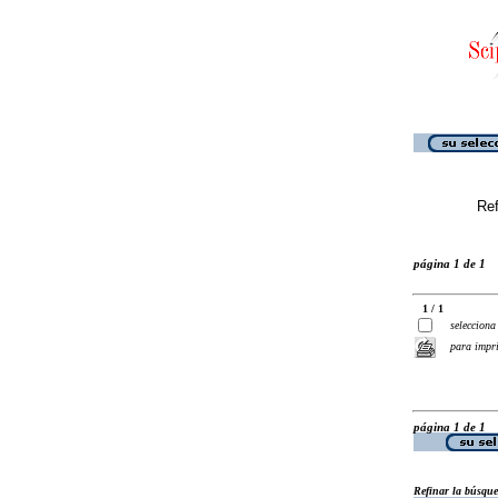
Ref
página 1 de 1
1 / 1
selecciona
para impr
página 1 de 1
Refinar la búsqu