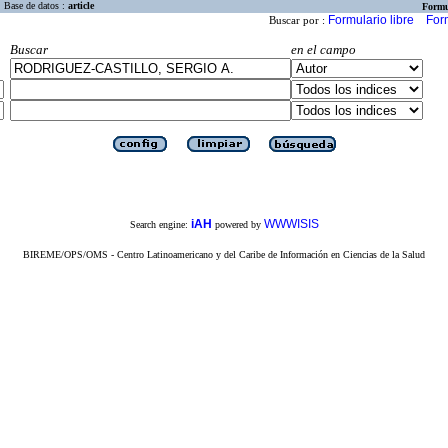
Base de datos :
article
Formu
Formulario libre
For
Buscar por :
Buscar
en el campo
iAH
WWWISIS
Search engine:
powered by
BIREME/OPS/OMS - Centro Latinoamericano y del Caribe de Información en Ciencias de la Salud