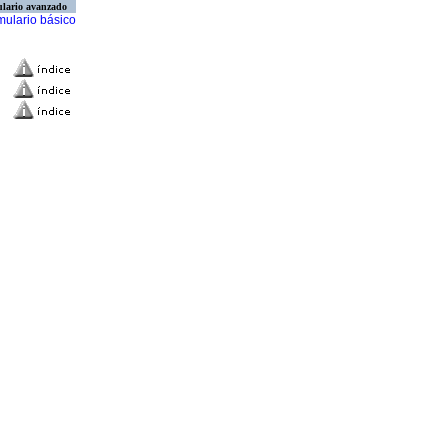
lario avanzado
mulario básico