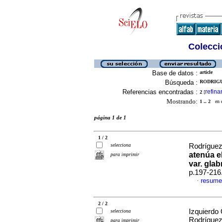
Colecció
Base de datos :
article
Búsqueda :
RODRIGU
Referencias encontradas :
refina
2
[
Mostrando:
1 .. 2
en el
página 1 de 1
1 / 2
selecciona
Rodríguez-
atenúa e
para imprimir
var. gla
p.197-216
resume
·
2 / 2
Izquierdo
selecciona
Rodríguez
para imprimir