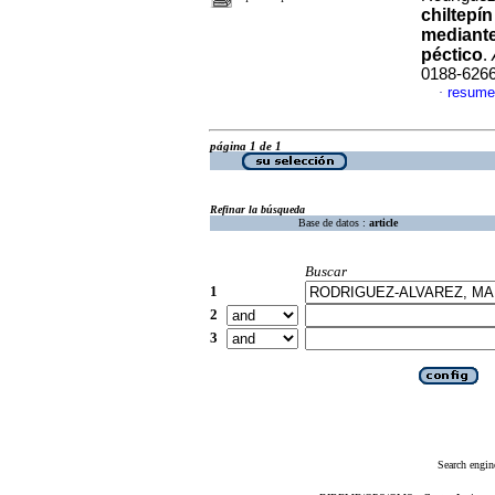
chiltepí
mediante
péctico
.
0188-626
resume
·
página 1 de 1
Refinar la búsqueda
Base de datos :
article
Buscar
1
2
3
Search engin