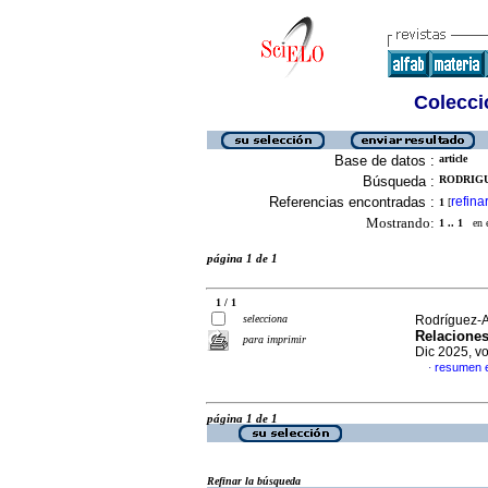
Colecció
Base de datos :
article
Búsqueda :
RODRIGU
Referencias encontradas :
refina
1
[
Mostrando:
1 .. 1
en el
página 1 de 1
1 / 1
selecciona
Rodríguez-A
Relaciones
para imprimir
Dic 2025, v
resumen 
·
página 1 de 1
Refinar la búsqueda