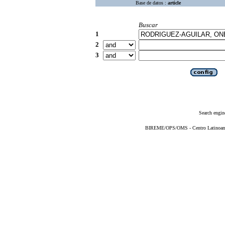
Base de datos :
article
Buscar
1
2
3
Search engin
BIREME/OPS/OMS - Centro Latinoameri