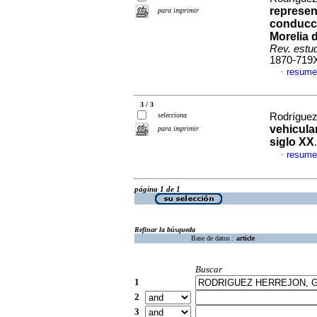
represen
para imprimir
conducci
Morelia 
Rev. estud
1870-719
resume
·
3 / 3
selecciona
Rodríguez
vehicular
para imprimir
siglo XX
resume
·
página 1 de 1
Refinar la búsqueda
Base de datos :
article
Buscar
1
2
3