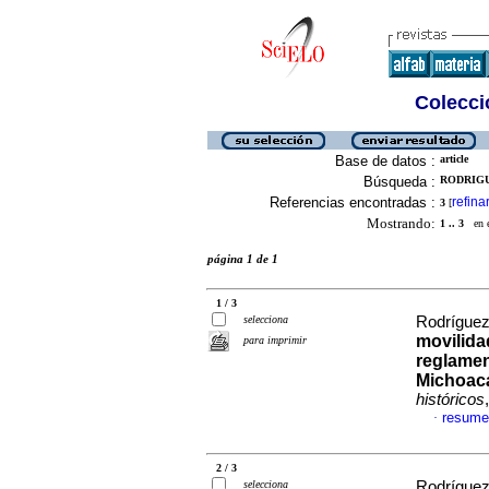
Colecció
Base de datos :
article
Búsqueda :
RODRIGU
Referencias encontradas :
refina
3
[
Mostrando:
1 .. 3
en el
página 1 de 1
1 / 3
selecciona
Rodríguez
movilida
para imprimir
reglamen
Michoacá
históricos
resume
·
2 / 3
selecciona
Rodríguez