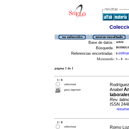
Colecció
Base de datos :
article
Búsqueda :
RODRIGU
Referencias encontradas :
refina
8
[
Mostrando:
1 .. 8
en el
página 1 de 1
1 / 8
Rodríguez
selecciona
An
Anabel
para imprimir
laborale
Rev. latin
ISSN 244
resume
·
2 / 8
selecciona
Romo Loza