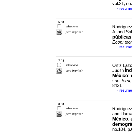
vol.21, n
resume
·
6 / 8
Rodríguez
selecciona
A. and Sa
para imprimir
públicas
Econ: teor
resume
·
7 / 8
Ortiz Laz
selecciona
Índ
Judith
para imprimir
México: 
soc. territ
8421
resume
·
8 / 8
Rodríguez
selecciona
and Llama
para imprimir
México, 
demográf
no.104, p