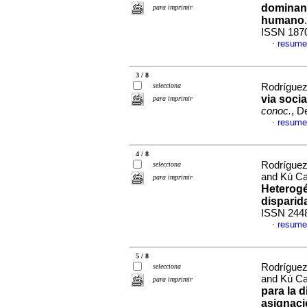
dominanc
para imprimir
humano
ISSN 187
resume
·
3 / 8
selecciona
Rodríguez 
via socia
para imprimir
conoc.
, D
resume
·
4 / 8
Rodríguez
selecciona
and Kú Car
para imprimir
Heterogé
disparid
ISSN 244
resume
·
5 / 8
Rodríguez
selecciona
and Kú Car
para imprimir
para la 
asignaci