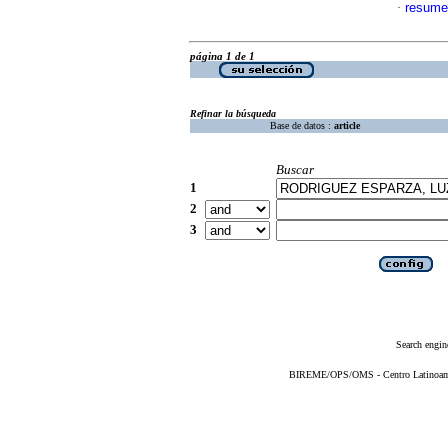
resume
·
página 1 de 1
Refinar la búsqueda
Base de datos :
article
Buscar
1
2
3
Search engin
BIREME/OPS/OMS - Centro Latinoameri