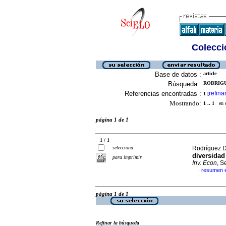
Colecció
Base de datos :
article
Búsqueda :
RODRIGU
Referencias encontradas :
refina
1
[
Mostrando:
1 .. 1
en el
página 1 de 1
1 / 1
selecciona
Rodríguez D
diversida
para imprimir
Inv. Econ
, S
resumen 
·
página 1 de 1
Refinar la búsqueda