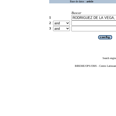
Base de datos :
article
Buscar
1
2
3
Search engin
BIREME/OPS/OMS - Centro Latinoameri