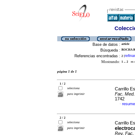
Colecció
Base de datos :
article
Búsqueda :
ROCHA R
Referencias encontradas :
refina
2
[
Mostrando:
1 .. 2
en el
página 1 de 1
1 / 2
selecciona
Carrillo E
Fac. Med.
para imprimir
1742
resume
·
2 / 2
selecciona
Carrillo E
electroc
para imprimir
Rev. Fac.