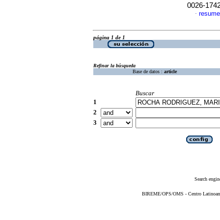
0026-174
resume
·
página 1 de 1
Refinar la búsqueda
Base de datos :
article
Buscar
1
2
3
Search engin
BIREME/OPS/OMS - Centro Latinoameri