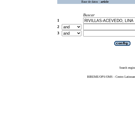
Base de datos :
article
Buscar
1
2
3
Search engin
BIREME/OPS/OMS - Centro Latinoameri