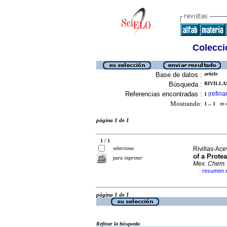
Colecció
Base de datos :
article
Búsqueda :
RIVILLAS
Referencias encontradas :
refina
1
[
Mostrando:
1 .. 1
en el
página 1 de 1
1 / 1
selecciona
Rivillas-Ac
of a Prote
para imprimir
Mex. Chem.
resumen e
·
página 1 de 1
Refinar la búsqueda