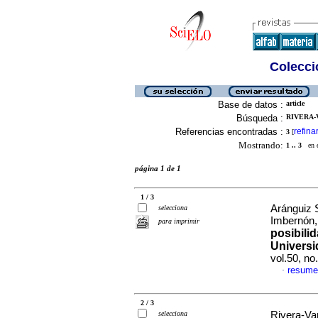
Colecció
Base de datos :
article
Búsqueda :
RIVERA-V
Referencias encontradas :
refina
3
[
Mostrando:
1 .. 3
en el
página 1 de 1
1 / 3
Aránguiz S
selecciona
Imbernón,
para imprimir
posibili
Universi
vol.50, n
resume
·
2 / 3
selecciona
Rivera-Va