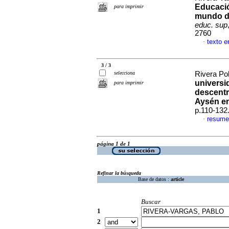
Educació
para imprimir
mundo di
educ. sup
2760
texto e
·
3 / 3
selecciona
Rivera Po
universi
para imprimir
descentr
Aysén en
p.110-132
resume
·
página 1 de 1
Refinar la búsqueda
Base de datos :
article
Buscar
1
2