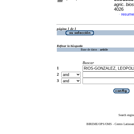
agric. bios
4026
resume
·
página 1 de 1
Refinar la búsqueda
Base de datos :
article
Buscar
1
2
3
Search engin
BIREME/OPS/OMS - Centro Latinoameri