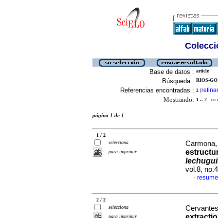
Colecció
Base de datos :
article
Búsqueda :
RIOS-GO
Referencias encontradas :
refina
2
[
Mostrando:
1 .. 2
en el
página 1 de 1
1 / 2
selecciona
Carmona, 
estructur
para imprimir
lechugui
vol.8, no
resume
·
2 / 2
selecciona
Cervantes
extracti
para imprimir