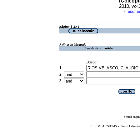
(Coleopt
2019, vol
resume
·
página 1 de 1
Refinar la búsqueda
Base de datos :
article
Buscar
1
2
3
Search engin
BIREME/OPS/OMS - Centro Latinoameri