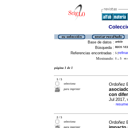
Colecció
Base de datos :
article
Búsqueda :
RIOS VE
Referencias encontradas :
refina
5
[
Mostrando:
1 .. 5
en el
página 1 de 1
1 / 5
selecciona
Ordoñez Be
asociado
para imprimir
con dife
Jul 2017, 
resume
·
2 / 5
selecciona
Ordoñez Be
impacto 
para imprimir