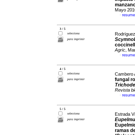
manzano
Mayo 2016
resume
·
3 / 5
selecciona
Rodríguez
Scymnobi
para imprimir
coccinel
Agríc
, Ma
resume
·
4 / 5
selecciona
Cambero A
fungal r
para imprimir
Trichod
Revista bi
resume
·
5 / 5
selecciona
Estrada Vi
Eupelmu
para imprimir
Eupelmid
ramas d